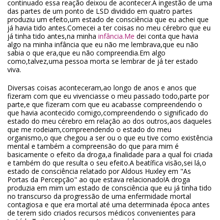
continuado essa reação deixou de acontecer.A ingestão de uma
das partes de um ponto de LSD dividido em quatro partes
produziu um efeito,um estado de consciência que eu achei que
já havia tido antes.Comecei a ter coisas no meu cérebro que eu
já tinha tido antes,na minha
infância.Me
dei conta que havia
algo na minha infância que eu não me lembrava,que eu não
sabia o que era,que eu não compreendia.Em algo
como,talvez,uma pessoa morta se lembrar de já ter estado
viva.
Diversas coisas aconteceram,ao longo de anos e anos que
fizeram com que eu vivenciasse o meu passado todo,parte por
parte,e que fizeram com que eu acabasse compreendendo o
que havia acontecido comigo,compreendendo o significado do
estado do meu cérebro em relação ao dos outros,aos daqueles
que me rodeiam,compreendendo o estado do meu
organismo,o que chegou a ser ou o que eu tive como existência
mental e também a compreensão do que para mim é
basicamente o efeito da droga,a finalidade para a qual foi criada
e também do que resulta o seu efeito.A beatífica visão,sei lá,o
estado de consciência relatado por Aldous Huxley em "As
Portas da Percepção" ao que estava relacionado!A droga
produzia em mim um estado de consciência que eu já tinha tido
no transcurso da progressão de uma enfermidade mortal
contagiosa e que era mortal até uma determinada época antes
de terem sido criados recursos médicos convenientes para