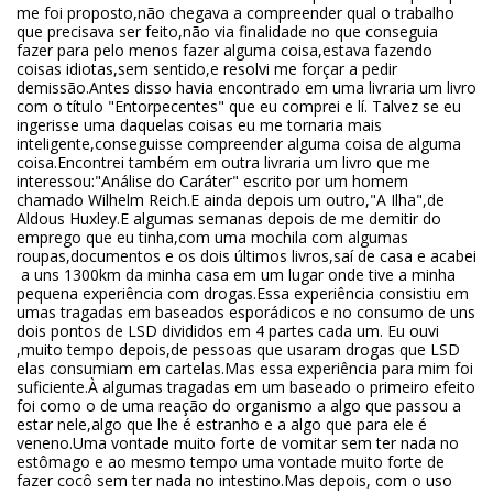
me foi proposto,não chegava a compreender qual o trabalho
que precisava ser feito,não via finalidade no que conseguia
fazer para pelo menos fazer alguma coisa,estava fazendo
coisas idiotas,sem sentido,e resolvi me forçar a pedir
demissão.Antes disso havia encontrado em uma livraria um livro
com o título "Entorpecentes" que eu comprei e lí. Talvez se eu
ingerisse uma daquelas coisas eu me tornaria mais
inteligente,conseguisse compreender alguma coisa de alguma
coisa.Encontrei também em outra livraria um livro que me
interessou:"Análise do Caráter" escrito por um homem
chamado Wilhelm Reich.E ainda depois um outro,"A Ilha",de
Aldous Huxley.E algumas semanas depois de me demitir do
emprego que eu tinha,com uma mochila com algumas
roupas,documentos e os dois últimos livros,saí de casa e acabei
a uns 1300km da minha casa em um lugar onde tive a minha
pequena experiência com drogas.Essa experiência consistiu em
umas tragadas em baseados esporádicos e no consumo de uns
dois pontos de LSD divididos em 4 partes cada um. Eu ouvi
,muito tempo depois,de pessoas que usaram drogas que LSD
elas consumiam em cartelas.Mas essa experiência para mim foi
suficiente.À algumas tragadas em um baseado o primeiro efeito
foi como o de uma reação do organismo a algo que passou a
estar nele,algo que lhe é estranho e a algo que para ele é
veneno.Uma vontade muito forte de vomitar sem ter nada no
estômago e ao mesmo tempo uma vontade muito forte de
fazer cocô sem ter nada no intestino.Mas depois, com o uso