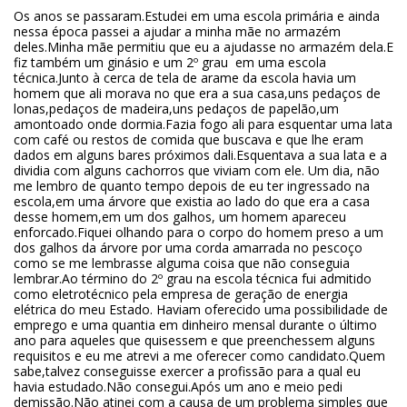
Os anos se passaram.Estudei em uma escola primária e ainda
nessa época passei a ajudar a minha mãe no armazém
deles.Minha mãe permitiu que eu a ajudasse no armazém dela.E
fiz também um ginásio e um 2º grau em uma escola
técnica.Junto à cerca de tela de arame da escola havia um
homem que ali morava no que era a sua casa,uns pedaços de
lonas,pedaços de madeira,uns pedaços de papelão,um
amontoado onde dormia.Fazia fogo ali para esquentar uma lata
com café ou restos de comida que buscava e que lhe eram
dados em alguns bares próximos dali.Esquentava a sua lata e a
dividia com alguns cachorros que viviam com ele. Um dia, não
me lembro de quanto tempo depois de eu ter ingressado na
escola,em uma árvore que existia ao lado do que era a casa
desse homem,em um dos galhos, um homem apareceu
enforcado.Fiquei olhando para o corpo do homem preso a um
dos galhos da árvore por uma corda amarrada no pescoço
como se me lembrasse alguma coisa que não conseguia
lembrar.Ao término do 2º grau na escola técnica fui admitido
como eletrotécnico pela empresa de geração de energia
elétrica do meu Estado. Haviam oferecido uma possibilidade de
emprego e uma quantia em dinheiro mensal durante o último
ano para aqueles que quisessem e que preenchessem alguns
requisitos e eu me atrevi a me oferecer como candidato.Quem
sabe,talvez conseguisse exercer a profissão para a qual eu
havia estudado.Não consegui.Após um ano e meio pedi
demissão.Não atinei com a causa de um problema simples que