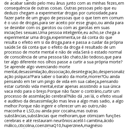
de acabar saindo pelo meu ânus junto com as minhas fezes,em
consequência de outras coisas. Outras pessoas pelo que eu
deduzo chegam a experimentar drogas por curiosidade,para
fazer parte de um grupo de pessoas que o que tem em comum
é o uso de drogas,para ser aceito por esse grupo,ou ainda para
se desinibir com os garotos ou com as garotas em suas
iniciações sexuais.Uma pessoa inteligente,eu acho,se chega a
experimentar uma droga,experimenta,se dá conta do que
resulta o efeito em si da droga,para e passa a cuidar da própria
saúde.Se dá conta que o efeito da droga é resultado de um
processo de morte mental e não de vida.Será o estado normal
de consciência de uma pessoa tão chato,tão tedioso,que para
ter algo diferente nos olhos passe a curtir a sua própria morte?
Se aprende algo vivenciando morte
mental,desassimilação,dissociação,desintegração,despersonaliz
ação psíquica?Para saber o barato da morte,morrer?Ou ainda
pensando em ter um pingo de vida em sua cabeça,pensando
estar curtindo vida mental,estar apenas assistindo a sua única
vaca indo para o brejo.Porque não fazer o contrário,curtir um
processo de assimilação cerebral?Não dá ,sei lá, o efeito visual
e auditivo da desassimilação mas leva a algo mais sadio, a algo
melhor.Porque não ingerir e oferecer um ao outro,não
maconha e LSD,ou ainda pior cocaína,mas outras
substâncias,substâncias que melhoram,que otimizam funções
cerebrais e até restauram neurônios:acetil-l-carnitina,ácido
málico,citicolina,coenzimaQ10,huperzineA,magnésio