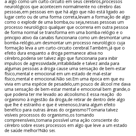
a algo como um curto-circuito em seus cérebros,processos
neurológicos que acontecem normalmente no cérebro das
pessoas,em pessoas em que há algo que não está ligado ao
lugar certo ou de uma forma correta,levam a formação de algo
como o explodir de uma bomba,ou seja,nessas pessoas um
processo neurológico qualquer que ocorreria em outra pessoa
de forma normal se transforma em uma bomba-relógio e o
principio ativo da canabis funcionaria como um desmontar uma
bomba-relógio,um desmontar um processo neurológico cuja
formação leva a um curto-circuito cerebral.Também,já que o
efeito dura enquanto a droga permanece ativa no
cérebro,poderia ser talvez algo que funcionaria para inibir
impulsos de agressividade,irritabilidade e talvez ainda para
algumas pessoas a droga cause uma sensação de bem-estar
físico,mental e emocional em um estado de mal-estar
físico,mental e emocional.Não sei.Em uma época em que eu
vivia em uma espécie de pesadelo,um pouco de álcool me dava
uma sensação de bem-estar mental e emocional bem grande,o
que poderia ter me levado ao alcoolismo.E essa reação do
organismo à ingestão da droga,de retirar de dentro dele algo
que lhe é estranho e que é venenoso,traria algum efeito
benéfico para outras áreas do organismo?Tornaria talvez
visíveis processos do organismo,os tornando
compreensíveis,tornaria possível uma ação consciente do
cérebro sobre esses processos em algo que leve a um estado
de saúde melhor?Não sei.