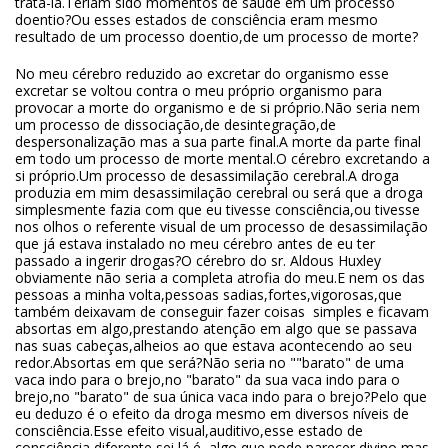
tratá-la.Teriam sido momentos de saúde em um processo
doentio?Ou esses estados de consciência eram mesmo
resultado de um processo doentio,de um processo de morte?
No meu cérebro reduzido ao excretar do organismo esse
excretar se voltou contra o meu próprio organismo para
provocar a morte do organismo e de si próprio.Não seria nem
um processo de dissociação,de desintegração,de
despersonalização mas a sua parte final.A morte da parte final
em todo um processo de morte mental.O cérebro excretando a
si próprio.Um processo de desassimilação cerebral.A droga
produzia em mim desassimilação cerebral ou será que a droga
simplesmente fazia com que eu tivesse consciência,ou tivesse
nos olhos o referente visual de um processo de desassimilação
que já estava instalado no meu cérebro antes de eu ter
passado a ingerir drogas?O cérebro do sr. Aldous Huxley
obviamente não seria a completa atrofia do meu.E nem os das
pessoas a minha volta,pessoas sadias,fortes,vigorosas,que
também deixavam de conseguir fazer coisas simples e ficavam
absortas em algo,prestando atenção em algo que se passava
nas suas cabeças,alheios ao que estava acontecendo ao seu
redor.Absortas em que será?Não seria no ""barato" de uma
vaca indo para o brejo,no "barato" da sua vaca indo para o
brejo,no "barato" de sua única vaca indo para o brejo?Pelo que
eu deduzo é o efeito da droga mesmo em diversos níveis de
consciência.Esse efeito visual,auditivo,esse estado de
consciência diferente,sei lá,é algo que pode parecer divino mas