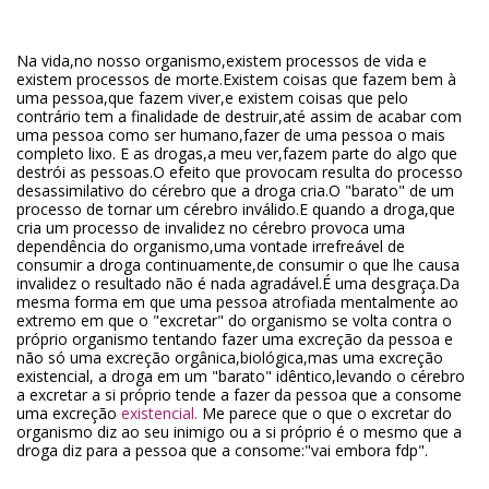
Na vida,no nosso organismo,existem processos de vida e
existem processos de morte.Existem coisas que fazem bem à
uma pessoa,que fazem viver,e existem coisas que pelo
contrário tem a finalidade de destruir,até assim de acabar com
uma pessoa como ser humano,fazer de uma pessoa o mais
completo lixo. E as drogas,a meu ver,fazem parte do algo que
destrói as pessoas.O efeito que provocam resulta do processo
desassimilativo do cérebro que a droga cria.O "barato" de um
processo de tornar um cérebro inválido.E quando a droga,que
cria um processo de invalidez no cérebro provoca uma
dependência do organismo,uma vontade irrefreável de
consumir a droga continuamente,de consumir o que lhe causa
invalidez o resultado não é nada agradável.É uma desgraça.Da
mesma forma em que uma pessoa atrofiada mentalmente ao
extremo em que o "excretar" do organismo se volta contra o
próprio organismo tentando fazer uma excreção da pessoa e
não só uma excreção orgânica,biológica,mas uma excreção
existencial, a droga em um "barato" idêntico,levando o cérebro
a excretar a si próprio tende a fazer da pessoa que a consome
uma excreção
existencial.
Me parece que o que o excretar do
organismo diz ao seu inimigo ou a si próprio é o mesmo que a
droga diz para a pessoa que a consome:"vai embora fdp".