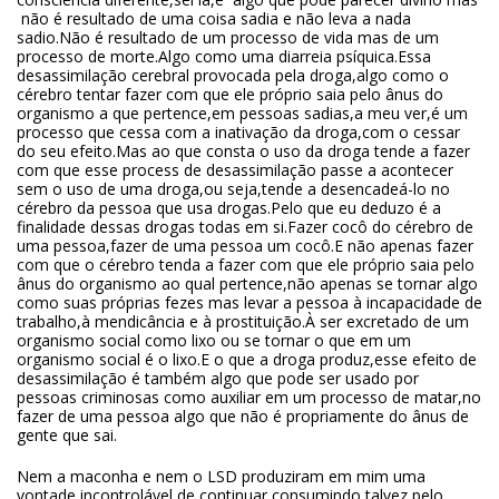
não é resultado de uma coisa sadia e não leva a nada
sadio.Não é resultado de um processo de vida mas de um
processo de morte.Algo como uma diarreia psíquica.Essa
desassimilação cerebral provocada pela droga,algo como o
cérebro tentar fazer com que ele próprio saia pelo ânus do
organismo a que pertence,em pessoas sadias,a meu ver,é um
processo que cessa com a inativação da droga,com o cessar
do seu efeito.Mas ao que consta o uso da droga tende a fazer
com que esse process de desassimilação passe a acontecer
sem o uso de uma droga,ou seja,tende a desencadeá-lo no
cérebro da pessoa que usa drogas.Pelo que eu deduzo é a
finalidade dessas drogas todas em si.Fazer cocô do cérebro de
uma pessoa,fazer de uma pessoa um cocô.E não apenas fazer
com que o cérebro tenda a fazer com que ele próprio saia pelo
ânus do organismo ao qual pertence,não apenas se tornar algo
como suas próprias fezes mas levar a pessoa à incapacidade de
trabalho,à mendicância e à prostituição.À ser excretado de um
organismo social como lixo ou se tornar o que em um
organismo social é o lixo.E o que a droga produz,esse efeito de
desassimilação é também algo que pode ser usado por
pessoas criminosas como auxiliar em um processo de matar,no
fazer de uma pessoa algo que não é propriamente do ânus de
gente que sai.
Nem a maconha e nem o LSD produziram em mim uma
vontade incontrolável de continuar consumindo,talvez pelo