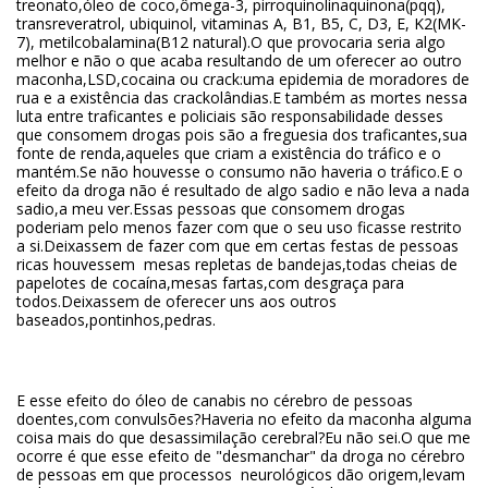
treonato,óleo de coco,ômega-3, pirroquinolinaquinona(pqq),
transreveratrol, ubiquinol, vitaminas A, B1, B5, C, D3, E, K2(MK-
7), metilcobalamina(B12 natural).O que provocaria seria algo
melhor e não o que acaba resultando de um oferecer ao outro
maconha,LSD,cocaina ou crack:uma epidemia de moradores de
rua e a existência das crackolândias.E também as mortes nessa
luta entre traficantes e policiais são responsabilidade desses
que consomem drogas pois são a freguesia dos traficantes,sua
fonte de renda,aqueles que criam a existência do tráfico e o
mantém.Se não houvesse o consumo não haveria o tráfico.E o
efeito da droga não é resultado de algo sadio e não leva a nada
sadio,a meu ver.Essas pessoas que consomem drogas
poderiam pelo menos fazer com que o seu uso ficasse restrito
a si.Deixassem de fazer com que em certas festas de pessoas
ricas houvessem mesas repletas de bandejas,todas cheias de
papelotes de cocaína,mesas fartas,com desgraça para
todos.Deixassem de oferecer uns aos outros
baseados,pontinhos,pedras.
E esse efeito do óleo de canabis no cérebro de pessoas
doentes,com convulsões?Haveria no efeito da maconha alguma
coisa mais do que desassimilação cerebral?Eu não sei.O que me
ocorre é que esse efeito de "desmanchar" da droga no cérebro
de pessoas em que processos neurológicos dão origem,levam