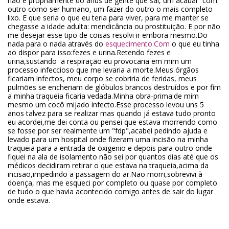
não é propriamente do anus de gente que sai, um acabar com
outro como ser humano, um fazer do outro o mais completo
lixo. E que seria o que eu teria para viver, para me manter se
chegasse a idade adulta: mendicância ou prostituição. E por não
me desejar esse tipo de coisas resolvi ir embora mesmo.Do
nada para o nada através do
esquecimento.Com
o que eu tinha
ao dispor para isso:fezes e urina.Retendo fezes e
urina,sustando a respiração eu provocaria em mim um
processo infeccioso que me levaria a morte.Meus órgãos
ficariam infectos, meu corpo se cobriria de feridas, meus
pulmões se encheriam de glóbulos brancos destruídos e por fim
a minha traqueia ficaria vedada.Minha obra-prima:de mim
mesmo um cocô mijado infecto.Esse processo levou uns 5
anos talvez para se realizar mas quando já estava tudo pronto
eu acordei,me dei conta ou pensei que estava morrendo como
se fosse por ser realmente um "fdp",acabei pedindo ajuda e
levado para um hospital onde fizeram uma incisão na minha
traqueia para a entrada de oxigenio e depois para outro onde
fiquei na ala de isolamento não sei por quantos dias até que os
médicos decidiram retirar o que estava na traqueia,acima da
incisão,impedindo a passagem do ar.Não morri,sobrevivi à
doença, mas me esqueci por completo ou quase por completo
de tudo o que havia acontecido comigo antes de sair do lugar
onde estava.