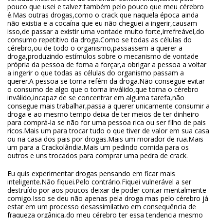
pouco que usei e talvez também pelo pouco que meu cérebro
é.Mas outras drogas,como o crack que naquela época ainda
não existia e a cocaína que eu não cheguei a ingerir,causam
isso,de passar a existir uma vontade muito forte,irrefreável,do
consumo repetitivo da droga.Como se todas as células do
cérebro,ou de todo o organismo,passassem a querer a
droga,produzindo estímulos sobre o mecanismo de vontade
própria da pessoa de foma a forçar,a obrigar a pessoa a voltar
a ingerir o que todas as células do organismo passam a
querer.A pessoa se torna refém da droga.Não consegue evitar
o consumo de algo que o torna inválido,que torna o cérebro
inválido,incapaz de se concentrar em alguma tarefa,não
consegue mais trabalhar,passa a querer unicamente consumir a
droga e ao mesmo tempo deixa de ter meios de ter dinheiro
para comprá-la se não for uma pessoa rica ou ser filho de pais
ricos.Mais um para trocar tudo o que tiver de valor em sua casa
ou na casa dos pais por drogas.Mais um morador de rua.Mais
um para a Crackolândia.Mais um pedindo comida para os
outros e uns trocados para comprar uma pedra de crack.
Eu quis experimentar drogas pensando em ficar mais
inteligente.Não fiquei.Pelo contrário.Fiquei vulnerável a ser
destruído por aos poucos deixar de poder contar mentalmente
comigo.Isso se deu não apenas pela droga mas pelo cérebro já
estar em um processo desassimilativo em consequência de
fraqueza orgânica,do meu cérebro ter essa tendencia mesmo