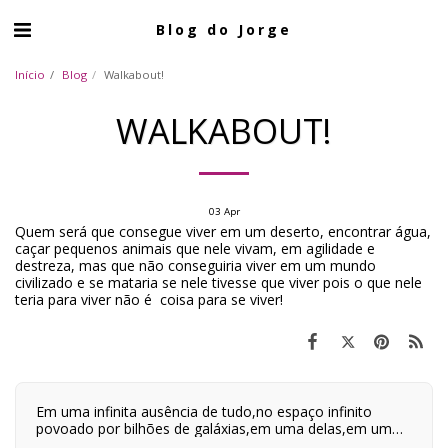
Blog do Jorge
Início
Blog
Walkabout!
WALKABOUT!
03
Apr
Quem será que consegue viver em um deserto, encontrar água,
caçar pequenos animais que nele vivam, em agilidade e
destreza, mas que não conseguiria viver em um mundo
civilizado e se mataria se nele tivesse que viver pois o que nele
teria para viver não é coisa para se viver!
Em uma infinita ausência de tudo,no espaço infinito
povoado por bilhões de galáxias,em uma delas,em um
planeta a orbitar uma de suas centenas de bilhões de