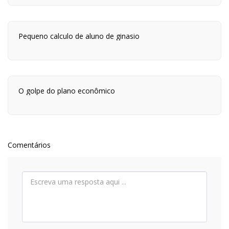
estrelas,em algum lugar desse planeta são quatro horas
da tarde e neste lugar eu estou vivo.
Pequeno calculo de aluno de ginasio
O golpe do plano econômico
Comentários