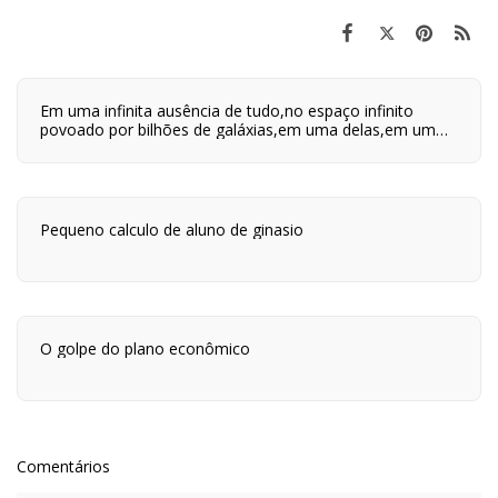
Em uma infinita ausência de tudo,no espaço infinito
povoado por bilhões de galáxias,em uma delas,em um
planeta a orbitar uma de suas centenas de bilhões de
estrelas,em algum lugar desse planeta são quatro horas
da tarde e neste lugar eu estou vivo.
Pequeno calculo de aluno de ginasio
O golpe do plano econômico
Comentários