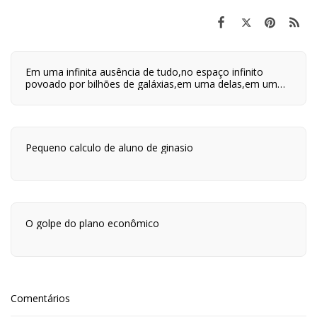
Em uma infinita ausência de tudo,no espaço infinito
povoado por bilhões de galáxias,em uma delas,em um
planeta a orbitar uma de suas centenas de bilhões de
estrelas,em algum lugar desse planeta são quatro horas
da tarde e neste lugar eu estou vivo.
Pequeno calculo de aluno de ginasio
O golpe do plano econômico
Comentários