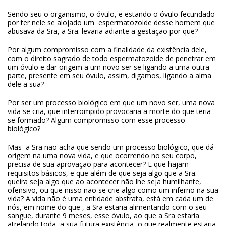
Sendo seu o organismo, o óvulo, e estando o óvulo fecundado
por ter nele se alojado um espermatozoide desse homem que
abusava da Sra, a Sra. levaria adiante a gestação por que?
Por algum compromisso com a finalidade da existência dele,
com o direito sagrado de todo espermatozoide de penetrar em
um óvulo e dar origem a um novo ser se ligando a uma outra
parte, presente em seu óvulo, assim, digamos, ligando a alma
dele a sua?
Por ser um processo biológico em que um novo ser, uma nova
vida se cria, que interrompido provocaria a morte do que teria
se formado? Algum compromisso com esse processo
biológico?
Mas a Sra não acha que sendo um processo biológico, que dá
origem na uma nova vida, e que ocorrendo no seu corpo,
precisa de sua aprovação para acontecer? E que hajam
requisitos básicos, e que além de que seja algo que a Sra.
queira seja algo que ao acontecer não lhe seja humilhante,
ofensivo, ou que nisso não se crie algo como um inferno na sua
vida? A vida não é uma entidade abstrata, está em cada um de
nós, em nome do que , a Sra estaria alimentando com o seu
sangue, durante 9 meses, esse óvulo, ao que a Sra estaria
atrelando toda a sua futura existência, o que realmente estaria