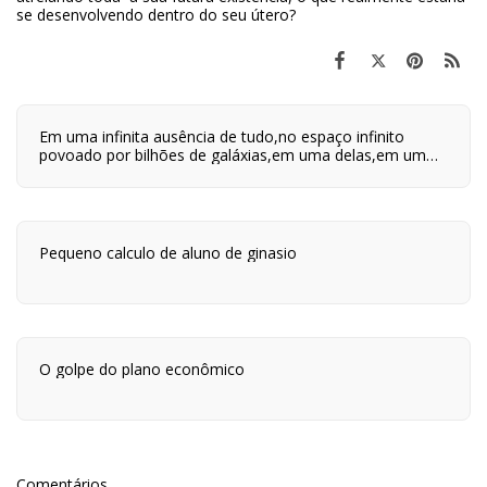
se desenvolvendo dentro do seu útero?
Em uma infinita ausência de tudo,no espaço infinito
povoado por bilhões de galáxias,em uma delas,em um
planeta a orbitar uma de suas centenas de bilhões de
estrelas,em algum lugar desse planeta são quatro horas
da tarde e neste lugar eu estou vivo.
Pequeno calculo de aluno de ginasio
O golpe do plano econômico
Comentários