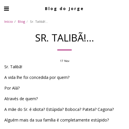
Blog do Jorge
Início
Blog
Sr. Talibã!...
SR. TALIBÃ!...
17
Nov
Sr. Talibã!
A vida lhe foi concedida por quem?
Por Alá?
Através de quem?
A mãe do Sr. é idiota? Estúpida? Boboca? Pateta? Cagona?
Alguém mais da sua família é completamente estúpido?