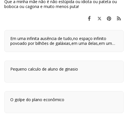
Que a minha mãe não é não estúpida ou idiota ou pateta ou
boboca ou cagona e muito menos puta!
Em uma infinita ausência de tudo,no espaço infinito
povoado por bilhões de galáxias,em uma delas,em um
planeta a orbitar uma de suas centenas de bilhões de
estrelas,em algum lugar desse planeta são quatro horas
da tarde e neste lugar eu estou vivo.
Pequeno calculo de aluno de ginasio
O golpe do plano econômico