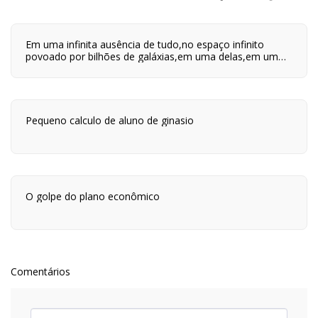
Em uma infinita ausência de tudo,no espaço infinito
povoado por bilhões de galáxias,em uma delas,em um
planeta a orbitar uma de suas centenas de bilhões de
estrelas,em algum lugar desse planeta são quatro horas
da tarde e neste lugar eu estou vivo.
Pequeno calculo de aluno de ginasio
O golpe do plano econômico
Comentários