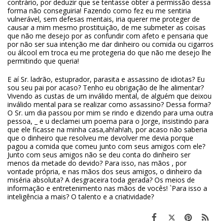
contrário, por deduzir que se tentasse obter a permissão dessa
forma não conseguiria! Fazendo como fez eu me sentiria
vulnerável, sem defesas mentais, iria querer me proteger de
causar a mim mesmo prostituição, de me submeter as coisas
que não me desejo por as confundir com afeto e pensaria que
por não ser sua intenção me dar dinheiro ou comida ou cigarros
ou álcool em troca eu me protegeria do que não me desejo lhe
permitindo que queria!
E aí Sr. ladrão, estuprador, parasita e assassino de idiotas? Eu
sou seu pai por acaso? Tenho eu obrigação de lhe alimentar?
Vivendo as custas de um inválido mental, de alguém que deixou
inválido mental para se realizar como assassino? Dessa forma?
O Sr. um dia passou por mim se rindo e dizendo para uma outra
pessoa, _ e u declamei um poema para o Jorge, insistindo para
que ele ficasse na minha casa,ah!ah!ah, por acaso não saberia
que o dinheiro que resolveu me devolver me devia porque
pagou a comida que comeu junto com seus amigos com ele?
Junto com seus amigos não se deu conta do dinheiro ser
menos da metade do devido? Para isso, nas mãos , por
vontade própria, e nas mãos dos seus amigos, o dinheiro da
miséria absoluta? A desgraceira toda gerada? Os meios de
informação e entretenimento nas mãos de vocês! `Para isso a
inteligência a mais? O talento e a criatividade?