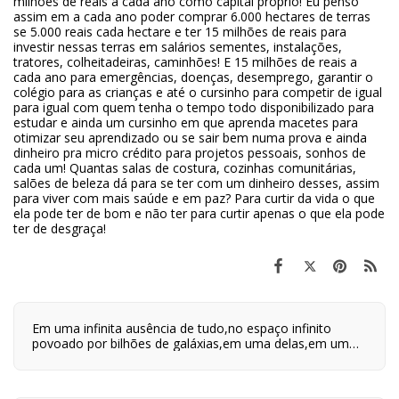
milhões de reais a cada ano como capital próprio! Eu penso
assim em a cada ano poder comprar 6.000 hectares de terras
se 5.000 reais cada hectare e ter 15 milhões de reais para
investir nessas terras em salários sementes, instalações,
tratores, colheitadeiras, caminhões! E 15 milhões de reais a
cada ano para emergências, doenças, desemprego, garantir o
colégio para as crianças e até o cursinho para competir de igual
para igual com quem tenha o tempo todo disponibilizado para
estudar e ainda um cursinho em que aprenda macetes para
otimizar seu aprendizado ou se sair bem numa prova e ainda
dinheiro pra micro crédito para projetos pessoais, sonhos de
cada um! Quantas salas de costura, cozinhas comunitárias,
salões de beleza dá para se ter com um dinheiro desses, assim
para viver com mais saúde e em paz? Para curtir da vida o que
ela pode ter de bom e não ter para curtir apenas o que ela pode
ter de desgraça!
Em uma infinita ausência de tudo,no espaço infinito
povoado por bilhões de galáxias,em uma delas,em um
planeta a orbitar uma de suas centenas de bilhões de
estrelas,em algum lugar desse planeta são quatro horas
da tarde e neste lugar eu estou vivo.