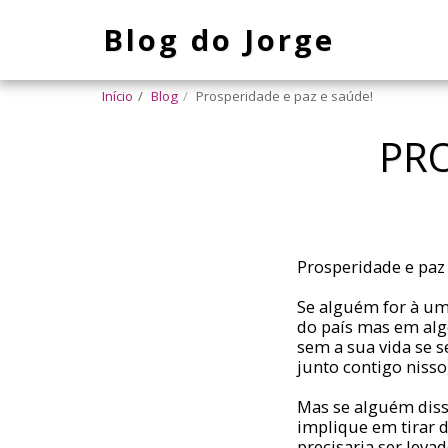
Blog do Jorge
Início
Blog
Prosperidade e paz e saúde!
PRO
Prosperidade e paz
Se alguém for à uma
do país mas em alg
sem a sua vida se 
junto contigo nisso
Mas se alguém diss
implique em tirar 
precisaria ser leva