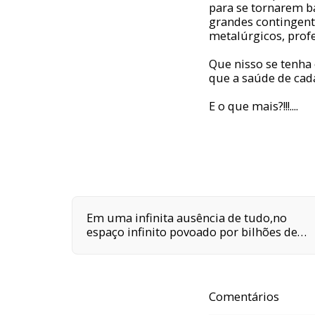
para se tornarem b
grandes contingente
metalúrgicos, profe
Que nisso se tenha
que a saúde de cada
E o que mais?!!!....
Em uma infinita ausência de tudo,no
espaço infinito povoado por bilhões de
galáxias,em uma delas,em um planeta a
orbitar uma de suas centenas de bilhões
de estrelas,em algum lugar desse
planeta são quatro horas da tarde e
Comentários
neste lugar eu estou vivo.