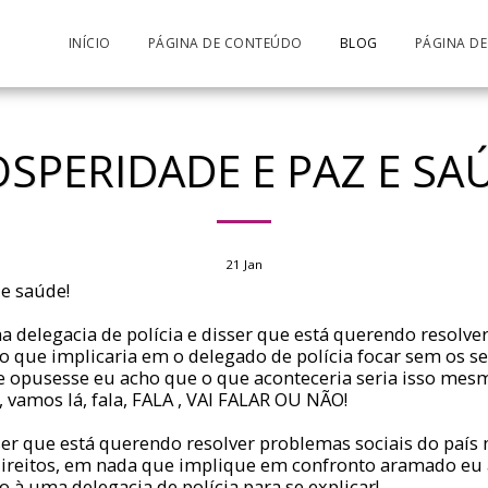
INÍCIO
PÁGINA DE CONTEÚDO
BLOG
PÁGINA D
SPERIDADE E PAZ E SA
21
Jan
 e saúde!
 delegacia de polícia e disser que está querendo resolve
o que implicaria em o delegado de polícia focar sem os se
se opusesse eu acho que o que aconteceria seria isso me
, vamos lá, fala, FALA , VAI FALAR OU NÃO!
er que está querendo resolver problemas sociais do paí
direitos, em nada que implique em confronto aramado eu
do à uma delegacia de polícia para se explicar!