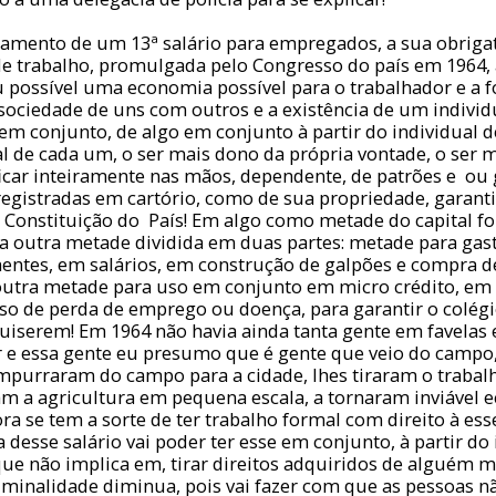
amento de um 13ª salário para empregados, a sua obrig
de trabalho, promulgada pelo Congresso do país em 1964,
u possível uma economia possível para o trabalhador e a
sociedade de uns com outros e a existência de um individu
em conjunto, de algo em conjunto à partir do individual 
al de cada um, o ser mais dono da própria vontade, o ser 
ficar inteiramente nas mãos, dependente, de patrões e ou
registradas em cartório, como de sua propriedade, garantid
la Constituição do País! Em algo como metade do capital 
 a outra metade dividida em duas partes: metade para gast
ntes, em salários, em construção de galpões e compra d
utra metade para uso em conjunto em micro crédito, em
o de perda de emprego ou doença, para garantir o colégio
uiserem! Em 1964 não havia ainda tanta gente em favelas e
 e essa gente eu presumo que é gente que veio do campo,
empurraram do campo para a cidade, lhes tiraram o trabal
am a agricultura em pequena escala, a tornaram inviável
ra se tem a sorte de ter trabalho formal com direito à esse 
desse salário vai poder ter esse em conjunto, à partir do 
ue não implica em, tirar direitos adquiridos de alguém m
iminalidade diminua, pois vai fazer com que as pessoas 