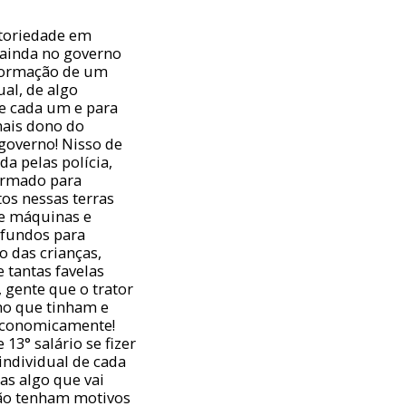
atoriedade em
 ainda no governo
 formação de um
al, de algo
de cada um e para
mais dono do
 governo! Nisso de
a pelas polícia,
formado para
os nessas terras
e máquinas e
 fundos para
 das crianças,
 tantas favelas
 gente que o trator
ho que tinham e
 economicamente!
13° salário se fizer
individual de cada
as algo que vai
não tenham motivos