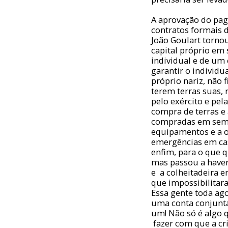
A aprovação do pag
contratos formais 
João Goulart torno
capital próprio em 
individual e de um 
garantir o individu
próprio nariz, não 
terem terras suas, 
pelo exército e pe
compra de terras e
compradas em seme
equipamentos e a o
emergências em cas
enfim, para o que q
mas passou a haver
e a colheitadeira 
que impossibilitar
Essa gente toda ago
uma conta conjunta 
um! Não só é algo q
fazer com que a cr