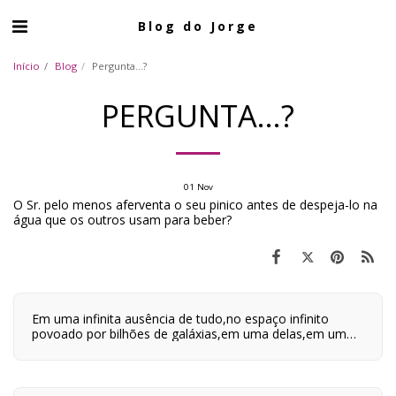
Blog do Jorge
Início
Blog
Pergunta...?
PERGUNTA...?
01
Nov
O Sr. pelo menos aferventa o seu pinico antes de despeja-lo na
água que os outros usam para beber?
Em uma infinita ausência de tudo,no espaço infinito
povoado por bilhões de galáxias,em uma delas,em um
planeta a orbitar uma de suas centenas de bilhões de
estrelas,em algum lugar desse planeta são quatro horas
da tarde e neste lugar eu estou vivo.