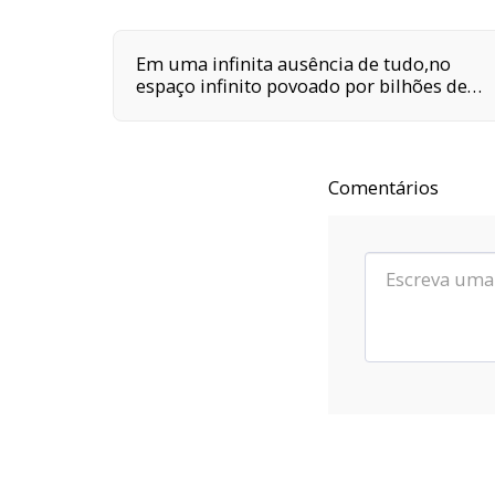
Em uma infinita ausência de tudo,no
espaço infinito povoado por bilhões de
galáxias,em uma delas,em um planeta a
orbitar uma de suas centenas de bilhões
de estrelas,em algum lugar desse
planeta são quatro horas da tarde e
Comentários
neste lugar eu estou vivo.