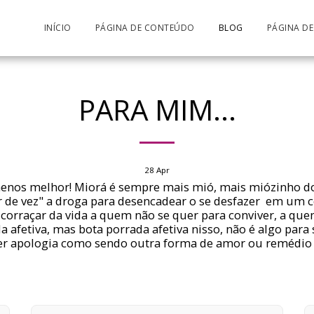
INÍCIO
PÁGINA DE CONTEÚDO
BLOG
PÁGINA D
PARA MIM...
28
Apr
nos melhor! Miorá é sempre mais mió, mais miózinho do 
r de vez" a droga para desencadear o se desfazer em um c
scorraçar da vida a quem não se quer para conviver, a que
a afetiva, mas bota porrada afetiva nisso, não é algo para 
zer apologia como sendo outra forma de amor ou remédio p