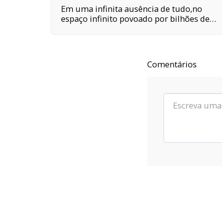
Em uma infinita ausência de tudo,no
espaço infinito povoado por bilhões de
galáxias,em uma delas,em um planeta a
orbitar uma de suas centenas de bilhões
de estrelas,em algum lugar desse
planeta são quatro horas da tarde e
Comentários
neste lugar eu estou vivo.