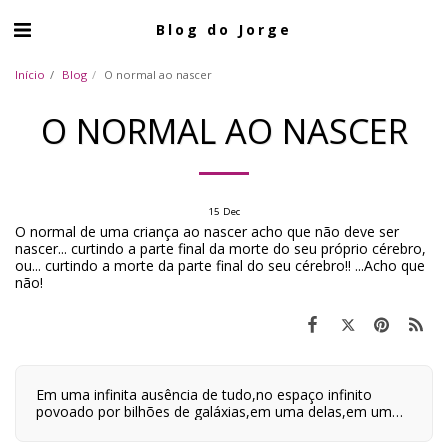
Blog do Jorge
Início
Blog
O normal ao nascer
O NORMAL AO NASCER
15
Dec
O normal de uma criança ao nascer acho que não deve ser
nascer... curtindo a parte final da morte do seu próprio cérebro,
ou... curtindo a morte da parte final do seu cérebro!! ...Acho que
não!
Em uma infinita ausência de tudo,no espaço infinito
povoado por bilhões de galáxias,em uma delas,em um
planeta a orbitar uma de suas centenas de bilhões de
estrelas,em algum lugar desse planeta são quatro horas