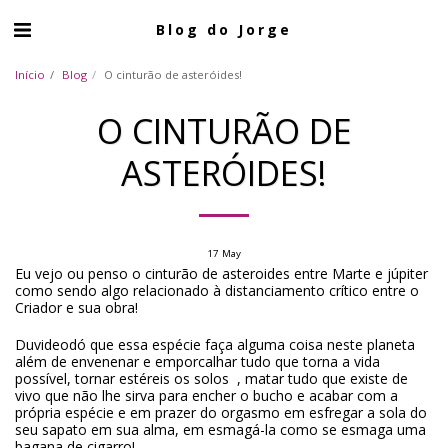
Blog do Jorge
Início
Blog
O cinturão de asteróides!
O CINTURÃO DE
ASTERÓIDES!
17
May
Eu vejo ou penso o cinturão de asteroides entre Marte e júpiter
como sendo algo relacionado à distanciamento crítico entre o
Criador e sua obra!
Duvideodó que essa espécie faça alguma coisa neste planeta
além de envenenar e emporcalhar tudo que torna a vida
possível, tornar estéreis os solos , matar tudo que existe de
vivo que não lhe sirva para encher o bucho e acabar com a
própria espécie e em prazer do orgasmo em esfregar a sola do
seu sapato em sua alma, em esmagá-la como se esmaga uma
bagana de cigarro!