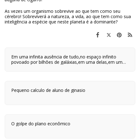
As vezes um organismo sobrevive ao que tem como seu
cérebro! Sobreviverá a natureza, a vida, ao que tem como sua
inteligência a espécie que neste planeta é a dominante?
Em uma infinita ausência de tudo,no espaço infinito
povoado por bilhões de galáxias,em uma delas,em um
planeta a orbitar uma de suas centenas de bilhões de
estrelas,em algum lugar desse planeta são quatro horas
da tarde e neste lugar eu estou vivo.
Pequeno calculo de aluno de ginasio
O golpe do plano econômico