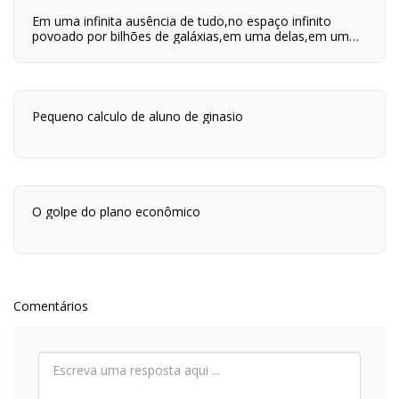
Em uma infinita ausência de tudo,no espaço infinito
povoado por bilhões de galáxias,em uma delas,em um
planeta a orbitar uma de suas centenas de bilhões de
estrelas,em algum lugar desse planeta são quatro horas
da tarde e neste lugar eu estou vivo.
Pequeno calculo de aluno de ginasio
O golpe do plano econômico
Comentários