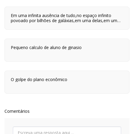
Em uma infinita ausência de tudo,no espaço infinito
povoado por bilhões de galáxias,em uma delas,em um
planeta a orbitar uma de suas centenas de bilhões de
estrelas,em algum lugar desse planeta são quatro horas
da tarde e neste lugar eu estou vivo.
Pequeno calculo de aluno de ginasio
O golpe do plano econômico
Comentários