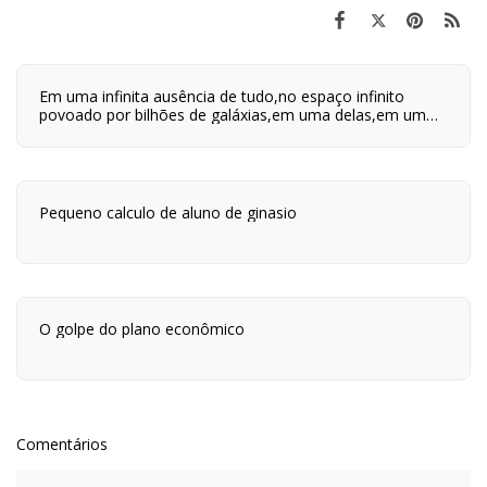
Em uma infinita ausência de tudo,no espaço infinito
povoado por bilhões de galáxias,em uma delas,em um
planeta a orbitar uma de suas centenas de bilhões de
estrelas,em algum lugar desse planeta são quatro horas
da tarde e neste lugar eu estou vivo.
Pequeno calculo de aluno de ginasio
O golpe do plano econômico
Comentários