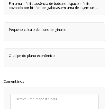
Em uma infinita ausência de tudo,no espaço infinito
povoado por bilhões de galáxias,em uma delas,em um
planeta a orbitar uma de suas centenas de bilhões de
estrelas,em algum lugar desse planeta são quatro horas
da tarde e neste lugar eu estou vivo.
Pequeno calculo de aluno de ginasio
O golpe do plano econômico
Comentários