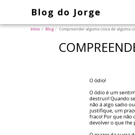
Blog do Jorge
Início
Blog
Compreender alguma coisa de alguma co
COMPREENDE
O ódio!
O ódio é um sentim
destruir! Quando s
não á algo sadio o
justifique, um pra
fraco! Por que não 
devolver o que lhe 
O prazer da surra 