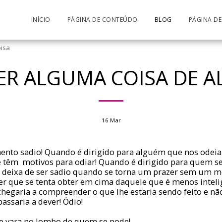
INÍCIO
PÁGINA DE CONTEÚDO
BLOG
PÁGINA D
isa
R ALGUMA COISA DE A
16
Mar
ento sadio! Quando é dirigido para alguém que nos odeia
e têm motivos para odiar! Quando é dirigido para quem se
u deixa de ser sadio quando se torna um prazer sem um m
zer que se tenta obter em cima daquele que é menos intel
chegaria a compreender o que lhe estaria sendo feito e nã
passaria a dever! Ódio!
de vara no lombo de quem se pode!