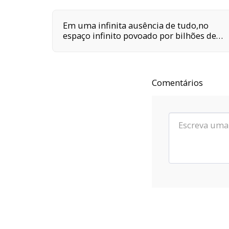
Em uma infinita ausência de tudo,no
espaço infinito povoado por bilhões de
galáxias,em uma delas,em um planeta a
orbitar uma de suas centenas de bilhões
de estrelas,em algum lugar desse
planeta são quatro horas da tarde e
Comentários
neste lugar eu estou vivo.