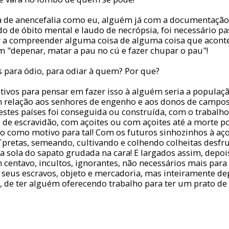
 de anencefalia como eu, alguém já com a documentação 
ado de óbito mental e laudo de necrópsia, foi necessário 
r a compreender alguma coisa de alguma coisa que acont
m "depenar, matar a pau no cú e fazer chupar o pau"!
 para ódio, para odiar à quem? Por que?
ivos para pensar em fazer isso à alguém seria a populaçã
m relação aos senhores de engenho e aos donos de campos 
estes países foi conseguida ou construída, com o trabalh
 de escravidão, com açoites ou com açoites até a morte po
do como motivo para tal! Com os futuros sinhozinhos à a
´pretas, semeando, cultivando e colhendo colheitas desfr
 sola do sapato grudada na cara! E largados assim, depoi
centavo, incultos, ignorantes, não necessários mais para
 seus escravos, objeto e mercadoria, mas inteiramente d
, de ter alguém oferecendo trabalho para ter um prato de