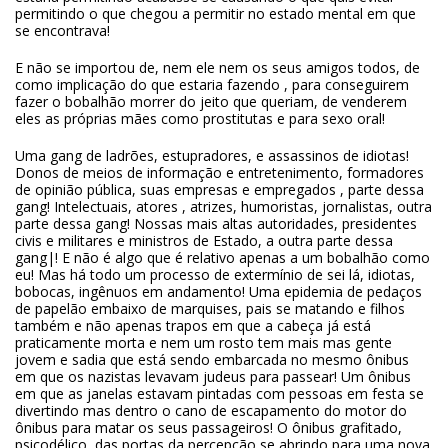
permitindo o que chegou a permitir no estado mental em que
se encontrava!
E não se importou de, nem ele nem os seus amigos todos, de
como implicação do que estaria fazendo , para conseguirem
fazer o bobalhão morrer do jeito que queriam, de venderem
eles as próprias mães como prostitutas e para sexo oral!
Uma gang de ladrões, estupradores, e assassinos de idiotas!
Donos de meios de informação e entretenimento, formadores
de opinião pública, suas empresas e empregados , parte dessa
gang! Intelectuais, atores , atrizes, humoristas, jornalistas, outra
parte dessa gang! Nossas mais altas autoridades, presidentes
civis e militares e ministros de Estado, a outra parte dessa
gang|! E não é algo que é relativo apenas a um bobalhão como
eu! Mas há todo um processo de extermínio de sei lá, idiotas,
bobocas, ingênuos em andamento! Uma epidemia de pedaços
de papelão embaixo de marquises, pais se matando e filhos
também e não apenas trapos em que a cabeça já está
praticamente morta e nem um rosto tem mais mas gente
jovem e sadia que está sendo embarcada no mesmo ônibus
em que os nazistas levavam judeus para passear! Um ônibus
em que as janelas estavam pintadas com pessoas em festa se
divertindo mas dentro o cano de escapamento do motor do
ônibus para matar os seus passageiros! O ônibus grafitado,
psicodélico, das portas da percepção se abrindo para uma nova