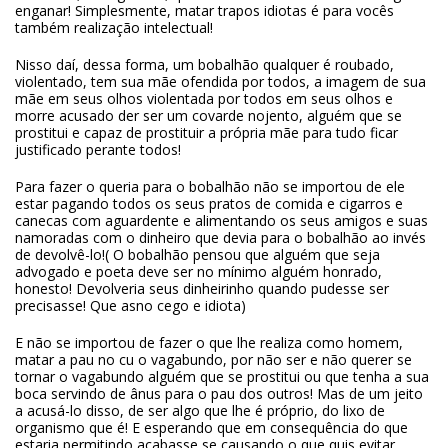
enganar! Simplesmente, matar trapos idiotas é para vocês
também realização intelectual!
Nisso daí, dessa forma, um bobalhão qualquer é roubado,
violentado, tem sua mãe ofendida por todos, a imagem de sua
mãe em seus olhos violentada por todos em seus olhos e
morre acusado der ser um covarde nojento, alguém que se
prostitui e capaz de prostituir a própria mãe para tudo ficar
justificado perante todos!
Para fazer o queria para o bobalhão não se importou de ele
estar pagando todos os seus pratos de comida e cigarros e
canecas com aguardente e alimentando os seus amigos e suas
namoradas com o dinheiro que devia para o bobalhão ao invés
de devolvê-lo!( O bobalhão pensou que alguém que seja
advogado e poeta deve ser no mínimo alguém honrado,
honesto! Devolveria seus dinheirinho quando pudesse ser
precisasse! Que asno cego e idiota)
E não se importou de fazer o que lhe realiza como homem,
matar a pau no cu o vagabundo, por não ser e não querer se
tornar o vagabundo alguém que se prostitui ou que tenha a sua
boca servindo de ânus para o pau dos outros! Mas de um jeito
a acusá-lo disso, de ser algo que lhe é próprio, do lixo de
organismo que é! E esperando que em consequência do que
estaria permitindo acabasse se causando o que quis evitar