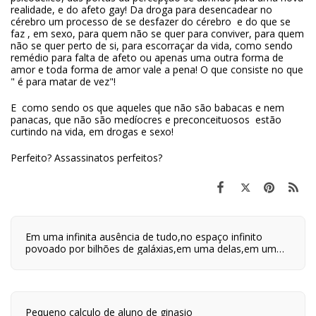
realidade, e do afeto gay! Da droga para desencadear no
cérebro um processo de se desfazer do cérebro e do que se
faz , em sexo, para quem não se quer para conviver, para quem
não se quer perto de si, para escorraçar da vida, como sendo
remédio para falta de afeto ou apenas uma outra forma de
amor e toda forma de amor vale a pena! O que consiste no que
" é para matar de vez"!
E como sendo os que aqueles que não são babacas e nem
panacas, que não são medíocres e preconceituosos estão
curtindo na vida, em drogas e sexo!
Perfeito? Assassinatos perfeitos?
Em uma infinita ausência de tudo,no espaço infinito
povoado por bilhões de galáxias,em uma delas,em um
planeta a orbitar uma de suas centenas de bilhões de
estrelas,em algum lugar desse planeta são quatro horas
da tarde e neste lugar eu estou vivo.
Pequeno calculo de aluno de ginasio