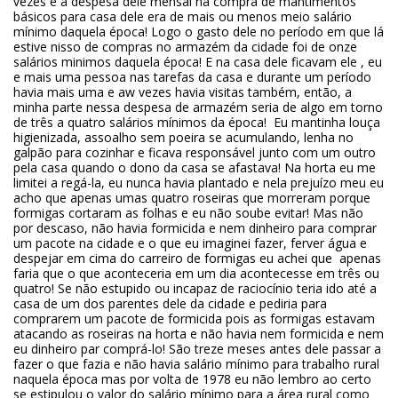
vezes e a despesa dele mensal na compra de mantimentos
básicos para casa dele era de mais ou menos meio salário
mínimo daquela época! Logo o gasto dele no período em que lá
estive nisso de compras no armazém da cidade foi de onze
salários minimos daquela época! E na casa dele ficavam ele , eu
e mais uma pessoa nas tarefas da casa e durante um período
havia mais uma e aw vezes havia visitas também, então, a
minha parte nessa despesa de armazém seria de algo em torno
de três a quatro salários mínimos da época! Eu mantinha louça
higienizada, assoalho sem poeira se acumulando, lenha no
galpão para cozinhar e ficava responsável junto com um outro
pela casa quando o dono da casa se afastava! Na horta eu me
limitei a regá-la, eu nunca havia plantado e nela prejuízo meu eu
acho que apenas umas quatro roseiras que morreram porque
formigas cortaram as folhas e eu não soube evitar! Mas não
por descaso, não havia formicida e nem dinheiro para comprar
um pacote na cidade e o que eu imaginei fazer, ferver água e
despejar em cima do carreiro de formigas eu achei que apenas
faria que o que aconteceria em um dia acontecesse em três ou
quatro! Se não estupido ou incapaz de raciocínio teria ido até a
casa de um dos parentes dele da cidade e pediria para
comprarem um pacote de formicida pois as formigas estavam
atacando as roseiras na horta e não havia nem formicida e nem
eu dinheiro par comprá-lo! São treze meses antes dele passar a
fazer o que fazia e não havia salário mínimo para trabalho rural
naquela época mas por volta de 1978 eu não lembro ao certo
se estipulou o valor do salário mínimo para a área rural como