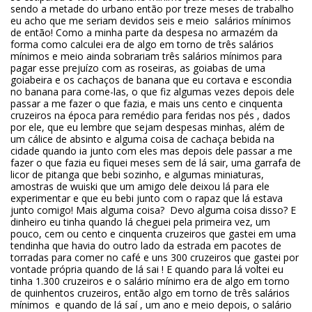
sendo a metade do urbano então por treze meses de trabalho
eu acho que me seriam devidos seis e meio salários mínimos
de então! Como a minha parte da despesa no armazém da
forma como calculei era de algo em torno de três salários
mínimos e meio ainda sobrariam três salários mínimos para
pagar esse prejuízo com as roseiras, as goiabas de uma
goiabeira e os cachaços de banana que eu cortava e escondia
no banana para come-las, o que fiz algumas vezes depois dele
passar a me fazer o que fazia, e mais uns cento e cinquenta
cruzeiros na época para remédio para feridas nos pés , dados
por ele, que eu lembre que sejam despesas minhas, além de
um cálice de absinto e alguma coisa de cachaça bebida na
cidade quando ia junto com eles mas depois dele passar a me
fazer o que fazia eu fiquei meses sem de lá sair, uma garrafa de
licor de pitanga que bebi sozinho, e algumas miniaturas,
amostras de wuiski que um amigo dele deixou lá para ele
experimentar e que eu bebi junto com o rapaz que lá estava
junto comigo! Mais alguma coisa? Devo alguma coisa disso? E
dinheiro eu tinha quando lá cheguei pela primeira vez, um
pouco, cem ou cento e cinquenta cruzeiros que gastei em uma
tendinha que havia do outro lado da estrada em pacotes de
torradas para comer no café e uns 300 cruzeiros que gastei por
vontade própria quando de lá sai ! E quando para lá voltei eu
tinha 1.300 cruzeiros e o salário mínimo era de algo em torno
de quinhentos cruzeiros, então algo em torno de três salários
mínimos e quando de lá saí , um ano e meio depois, o salário