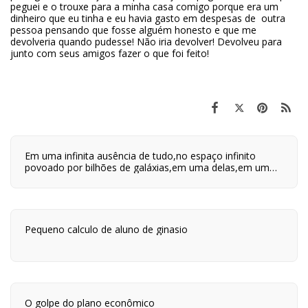
peguei e o trouxe para a minha casa comigo porque era um
dinheiro que eu tinha e eu havia gasto em despesas de outra
pessoa pensando que fosse alguém honesto e que me
devolveria quando pudesse! Não iria devolver! Devolveu para
junto com seus amigos fazer o que foi feito!
Em uma infinita ausência de tudo,no espaço infinito
povoado por bilhões de galáxias,em uma delas,em um
planeta a orbitar uma de suas centenas de bilhões de
estrelas,em algum lugar desse planeta são quatro horas
da tarde e neste lugar eu estou vivo.
Pequeno calculo de aluno de ginasio
O golpe do plano econômico