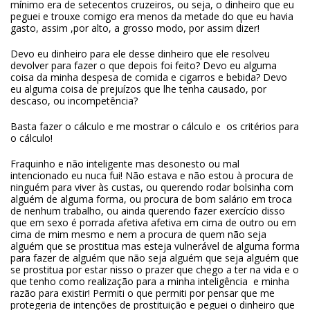
mínimo era de setecentos cruzeiros, ou seja, o dinheiro que eu
peguei e trouxe comigo era menos da metade do que eu havia
gasto, assim ,por alto, a grosso modo, por assim dizer!
Devo eu dinheiro para ele desse dinheiro que ele resolveu
devolver para fazer o que depois foi feito? Devo eu alguma
coisa da minha despesa de comida e cigarros e bebida? Devo
eu alguma coisa de prejuízos que lhe tenha causado, por
descaso, ou incompetência?
Basta fazer o cálculo e me mostrar o cálculo e os critérios para
o cálculo!
Fraquinho e não inteligente mas desonesto ou mal
intencionado eu nuca fui! Não estava e não estou à procura de
ninguém para viver às custas, ou querendo rodar bolsinha com
alguém de alguma forma, ou procura de bom salário em troca
de nenhum trabalho, ou ainda querendo fazer exercício disso
que em sexo é porrada afetiva afetiva em cima de outro ou em
cima de mim mesmo e nem a procura de quem não seja
alguém que se prostitua mas esteja vulnerável de alguma forma
para fazer de alguém que não seja alguém que seja alguém que
se prostitua por estar nisso o prazer que chego a ter na vida e o
que tenho como realização para a minha inteligência e minha
razão para existir! Permiti o que permiti por pensar que me
protegeria de intenções de prostituição e peguei o dinheiro que