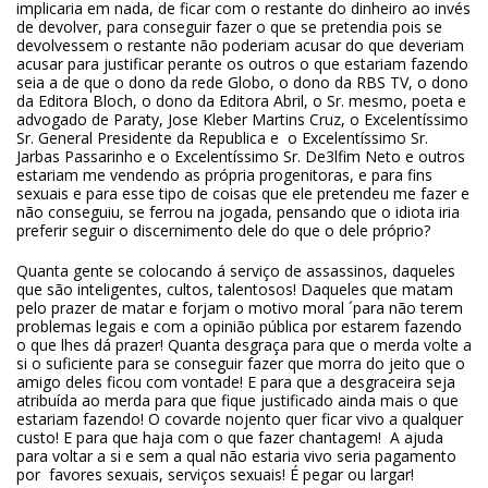
implicaria em nada, de ficar com o restante do dinheiro ao invés
de devolver, para conseguir fazer o que se pretendia pois se
devolvessem o restante não poderiam acusar do que deveriam
acusar para justificar perante os outros o que estariam fazendo
seia a de que o dono da rede Globo, o dono da RBS TV, o dono
da Editora Bloch, o dono da Editora Abril, o Sr. mesmo, poeta e
advogado de Paraty, Jose Kleber Martins Cruz, o Excelentíssimo
Sr. General Presidente da Republica e o Excelentíssimo Sr.
Jarbas Passarinho e o Excelentíssimo Sr. De3lfim Neto e outros
estariam me vendendo as própria progenitoras, e para fins
sexuais e para esse tipo de coisas que ele pretendeu me fazer e
não conseguiu, se ferrou na jogada, pensando que o idiota iria
preferir seguir o discernimento dele do que o dele próprio?
Quanta gente se colocando á serviço de assassinos, daqueles
que são inteligentes, cultos, talentosos! Daqueles que matam
pelo prazer de matar e forjam o motivo moral ´para não terem
problemas legais e com a opinião pública por estarem fazendo
o que lhes dá prazer! Quanta desgraça para que o merda volte a
si o suficiente para se conseguir fazer que morra do jeito que o
amigo deles ficou com vontade! E para que a desgraceira seja
atribuída ao merda para que fique justificado ainda mais o que
estariam fazendo! O covarde nojento quer ficar vivo a qualquer
custo! E para que haja com o que fazer chantagem! A ajuda
para voltar a si e sem a qual não estaria vivo seria pagamento
por favores sexuais, serviços sexuais! É pegar ou largar!