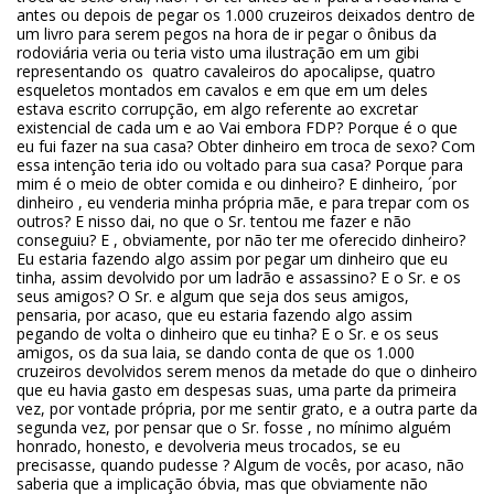
antes ou depois de pegar os 1.000 cruzeiros deixados dentro de
um livro para serem pegos na hora de ir pegar o ônibus da
rodoviária veria ou teria visto uma ilustração em um gibi
representando os quatro cavaleiros do apocalipse, quatro
esqueletos montados em cavalos e em que em um deles
estava escrito corrupção, em algo referente ao excretar
existencial de cada um e ao Vai embora FDP? Porque é o que
eu fui fazer na sua casa? Obter dinheiro em troca de sexo? Com
essa intenção teria ido ou voltado para sua casa? Porque para
mim é o meio de obter comida e ou dinheiro? E dinheiro, ´por
dinheiro , eu venderia minha própria mãe, e para trepar com os
outros? E nisso dai, no que o Sr. tentou me fazer e não
conseguiu? E , obviamente, por não ter me oferecido dinheiro?
Eu estaria fazendo algo assim por pegar um dinheiro que eu
tinha, assim devolvido por um ladrão e assassino? E o Sr. e os
seus amigos? O Sr. e algum que seja dos seus amigos,
pensaria, por acaso, que eu estaria fazendo algo assim
pegando de volta o dinheiro que eu tinha? E o Sr. e os seus
amigos, os da sua laia, se dando conta de que os 1.000
cruzeiros devolvidos serem menos da metade do que o dinheiro
que eu havia gasto em despesas suas, uma parte da primeira
vez, por vontade própria, por me sentir grato, e a outra parte da
segunda vez, por pensar que o Sr. fosse , no mínimo alguém
honrado, honesto, e devolveria meus trocados, se eu
precisasse, quando pudesse ? Algum de vocês, por acaso, não
saberia que a implicação óbvia, mas que obviamente não