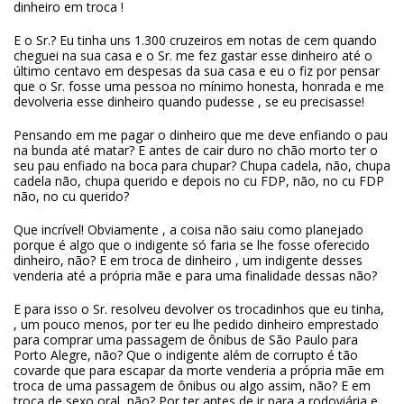
dinheiro em troca !
E o Sr.? Eu tinha uns 1.300 cruzeiros em notas de cem quando
cheguei na sua casa e o Sr. me fez gastar esse dinheiro até o
último centavo em despesas da sua casa e eu o fiz por pensar
que o Sr. fosse uma pessoa no mínimo honesta, honrada e me
devolveria esse dinheiro quando pudesse , se eu precisasse!
Pensando em me pagar o dinheiro que me deve enfiando o pau
na bunda até matar? E antes de cair duro no chão morto ter o
seu pau enfiado na boca para chupar? Chupa cadela, não, chupa
cadela não, chupa querido e depois no cu FDP, não, no cu FDP
não, no cu querido?
Que incrível! Obviamente , a coisa não saiu como planejado
porque é algo que o indigente só faria se lhe fosse oferecido
dinheiro, não? E em troca de dinheiro , um indigente desses
venderia até a própria mãe e para uma finalidade dessas não?
E para isso o Sr. resolveu devolver os trocadinhos que eu tinha,
, um pouco menos, por ter eu lhe pedido dinheiro emprestado
para comprar uma passagem de ônibus de São Paulo para
Porto Alegre, não? Que o indigente além de corrupto é tão
covarde que para escapar da morte venderia a própria mãe em
troca de uma passagem de ônibus ou algo assim, não? E em
troca de sexo oral, não? Por ter antes de ir para a rodoviária e