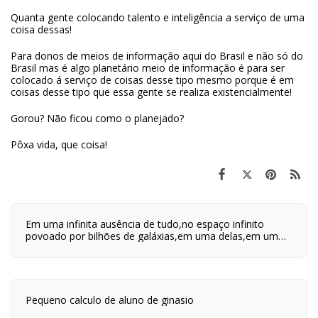
Quanta gente colocando talento e inteligência a serviço de uma
coisa dessas!
Para donos de meios de informação aqui do Brasil e não só do
Brasil mas é algo planetário meio de informação é para ser
colocado á serviço de coisas desse tipo mesmo porque é em
coisas desse tipo que essa gente se realiza existencialmente!
Gorou? Não ficou como o planejado?
Pôxa vida, que coisa!
Em uma infinita ausência de tudo,no espaço infinito
povoado por bilhões de galáxias,em uma delas,em um
planeta a orbitar uma de suas centenas de bilhões de
estrelas,em algum lugar desse planeta são quatro horas
da tarde e neste lugar eu estou vivo.
Pequeno calculo de aluno de ginasio