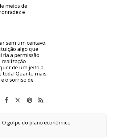
de meios de
honradez e
icar sem um centavo,
tituição algo que
uiria a permissão
 realização
lquer de um jeito a
e toda! Quanto mais
e o sorriso de
O golpe do plano econômico