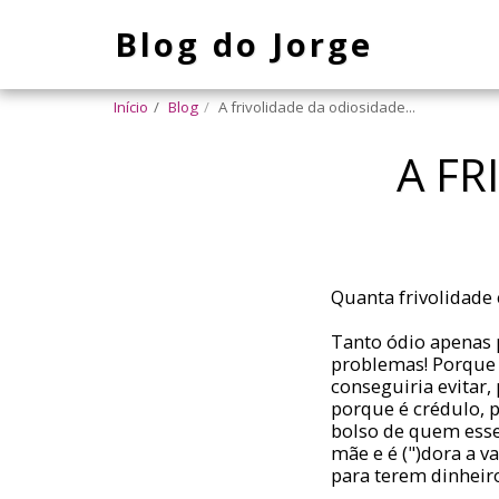
Blog do Jorge
Início
Blog
A frivolidade da odiosidade...
A FR
Quanta frivolidade
Tanto ódio apenas 
problemas! Porque 
conseguiria evitar
porque é crédulo, 
bolso de quem esse 
mãe e é (")dora a 
para terem dinheiro