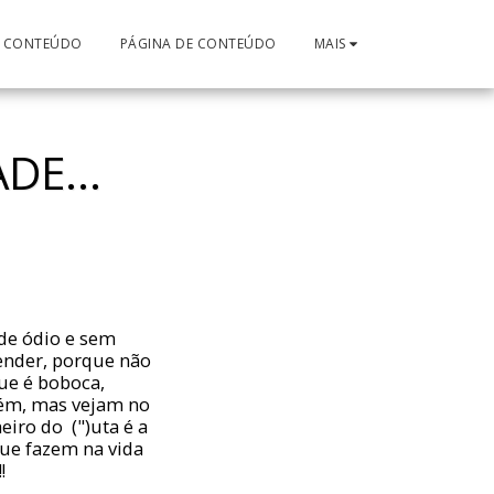
E CONTEÚDO
PÁGINA DE CONTEÚDO
MAIS
DE...
de ódio e sem
ender, porque não
ue é boboca,
uém, mas vejam no
eiro do (")uta é a
que fazem na vida
!