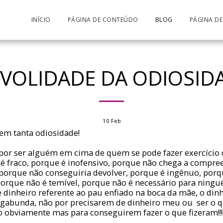
INÍCIO
PÁGINA DE CONTEÚDO
BLOG
PÁGINA D
IVOLIDADE DA ODIOSIDA
10
Feb
 em tanta odiosidade!
por ser alguém em cima de quem se pode fazer exercício 
é fraco, porque é inofensivo, porque não chega a compre
, porque não conseguiria devolver, porque é ingênuo, porq
porque não é temível, porque não é necessário para ning
dinheiro referente ao pau enfiado na boca da mãe, o dinh
vagabunda, não por precisarem de dinheiro meu ou ser o 
 obviamente mas para conseguirem fazer o que fizeram!!!!