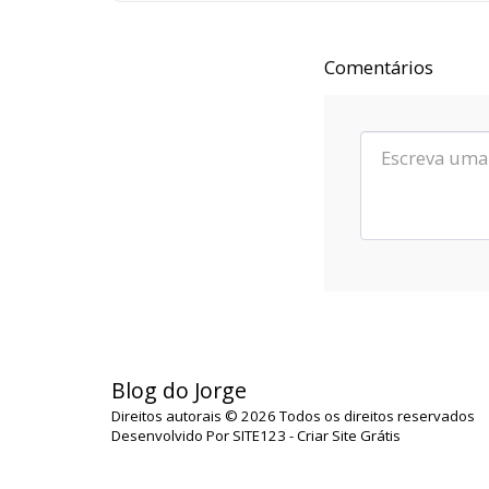
orbitar uma de suas centenas de bilhões
de estrelas,em algum lugar desse
planeta são quatro horas da tarde e
Comentários
neste lugar eu estou vivo.
Blog do Jorge
Direitos autorais © 2026 Todos os direitos reservados
Desenvolvido Por
SITE123
-
Criar Site Grátis