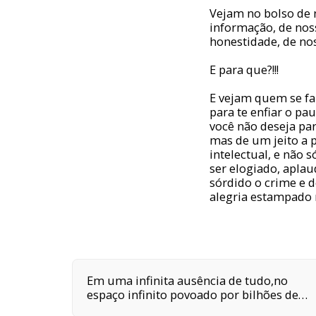
Vejam no bolso de 
informação, de nos
honestidade, de n
E para que?!!!
E vejam quem se far
para te enfiar o pau
você não deseja par
mas de um jeito a p
intelectual, e não 
ser elogiado, apla
sórdido o crime e d
alegria estampado 
Em uma infinita ausência de tudo,no
espaço infinito povoado por bilhões de
galáxias,em uma delas,em um planeta a