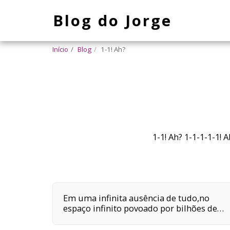
Blog do Jorge
Início
Blog
1-1! Ah?
1-1! Ah? 1-1-1-1-1! 
Em uma infinita ausência de tudo,no
espaço infinito povoado por bilhões de
galáxias,em uma delas,em um planeta a
orbitar uma de suas centenas de bilhões