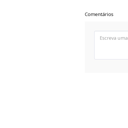
de estrelas,em algum lugar desse
planeta são quatro horas da tarde e
Comentários
neste lugar eu estou vivo.