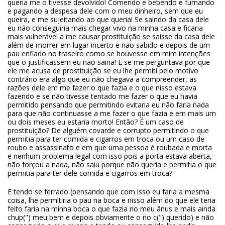
queria me o tivesse devolvido! Comendo e bebendo e fumando
e pagando a despesa dele com o meu dinheiro, sem que eu
queira, e me sujeitando ao que queria! Se saindo da casa dele
eu não conseguiria mais chegar vivo na minha casa e ficaria
mais vulnerável a me causar prostituição se saísse da casa dele
além de morrer em lugar incerto e não sabido e depois de um
pau enfiado no traseiro como se houvesse em mim intenções
que o justificassem eu não sairia! E se me perguntava por que
ele me acusa de prostituição se eu lhe permiti pelo motivo
contrário era algo que eu não chegava a compreender, as
razões dele em me fazer o que fazia e o que nisso estava
fazendo e se não tivesse tentado me fazer o que eu havia
permitido pensando que permitindo evitaria eu não faria nada
para que não continuasse a me fazer o que fazia e em mais um
ou dois meses eu estaria morto! Então? É um caso de
prostituição? De alguém covarde e corrupto permitindo o que
permitia para ter comida e cigarros em troca ou um caso de
roubo e assassinato e em que uma pessoa é roubada e morta
e nenhum problema legal com isso pois a porta estava aberta,
não forçou a nada, não saiu porque não queria e permitia o que
permitia para ter dele comida e cigarros em troca?
E tendo se ferrado (pensando que com isso eu faria a mesma
coisa, lhe permitiria o pau na boca e nisso além do que ele teria
feito faria na minha boca o que fazia no meu ânus e mais ainda
chup(") meu bem e depois obviamente o no c(") querido) e não