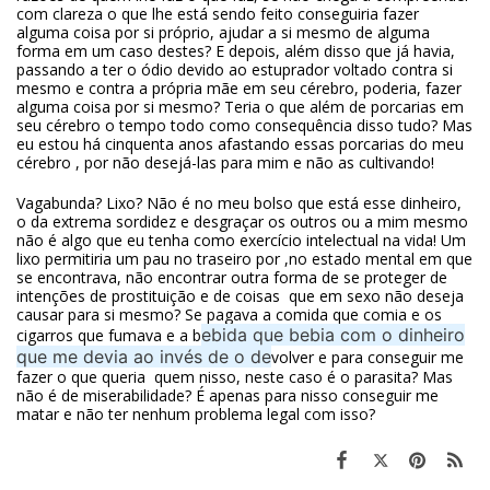
com clareza o que lhe está sendo feito conseguiria fazer
alguma coisa por si próprio, ajudar a si mesmo de alguma
forma em um caso destes? E depois, além disso que já havia,
passando a ter o ódio devido ao estuprador voltado contra si
mesmo e contra a própria mãe em seu cérebro, poderia, fazer
alguma coisa por si mesmo? Teria o que além de porcarias em
seu cérebro o tempo todo como consequência disso tudo? Mas
eu estou há cinquenta anos afastando essas porcarias do meu
cérebro , por não desejá-las para mim e não as cultivando!
Vagabunda? Lixo? Não é no meu bolso que está esse dinheiro,
o da extrema sordidez e desgraçar os outros ou a mim mesmo
não é algo que eu tenha como exercício intelectual na vida! Um
lixo permitiria um pau no traseiro por ,no estado mental em que
se encontrava, não encontrar outra forma de se proteger de
intenções de prostituição e de coisas que em sexo não deseja
causar para si mesmo? Se pagava a comida que comia e os
ebida que bebia com o dinheiro
cigarros que fumava e a b
que me devia ao invés de o de
volver e para conseguir me
fazer o que queria quem nisso, neste caso é o parasita? Mas
não é de miserabilidade? É apenas para nisso conseguir me
matar e não ter nenhum problema legal com isso?