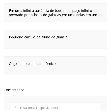
Em uma infinita ausência de tudo,no espaço infinito
povoado por bilhões de galáxias,em uma delas,em um
planeta a orbitar uma de suas centenas de bilhões de
estrelas,em algum lugar desse planeta são quatro horas
da tarde e neste lugar eu estou vivo.
Pequeno calculo de aluno de ginasio
O golpe do plano econômico
Comentários