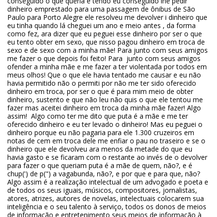
conseguido o que queria e tendo eu conseguido lhe pedir
dinheiro emprestado para uma passagem de ônibus de São
Paulo para Porto Alegre ele resolveu me devolver i dinheiro que
eu tinha quando lá cheguei um ano e meio antes , da forma
como fez, ara dizer que eu peguei esse dinheiro por ser o que
eu tento obter em sexo, que nisso pagou dinheiro em troca de
sexo e de sexo com a minha mãe! Para junto com seus amigos
me fazer o que depois foi feito! Para junto com seus amigos
ofender a minha mãe e me fazer a ter violentada por todos em
meus olhos! Que o que ele havia tentado me causar e eu não
havia permitido não o permiti por não me ter sido oferecido
dinheiro em troca, por ser o que é para mim meio de obter
dinheiro, sustento e que não leu não quis o que ele tentou me
fazer mas aceitei dinheiro em troca da minha mãe fazer! Algo
assim! Algo como ter me dito que puta é a mãe e me ter
oferecido dinheiro e eu ter levado o dinheiro! Mas eu peguei o
dinheiro porque eu não pagaria para ele 1.300 cruzeiros em
notas de cem em troca dele me enfiar o pau no traseiro e se o
dinheiro que ele devolveu ara menos da metade do que eu
havia gasto e se ficaram com o restante ao invés de o devolver
para fazer o que queriam puta é a mãe de quem, não?, e é
chup(') de p(") a vagabunda, não?, e por que e para que, não?
Algo assim é a realização intelectual de um advogado e poeta e
de todos os seus iguais, músicos, compositores, jornalistas,
atores, atrizes, autores de novelas, intelectuais colocarem sua
inteligência e o seu talento à serviço, todos os donos de meios
de informação e entretenimento seus meios de informação à