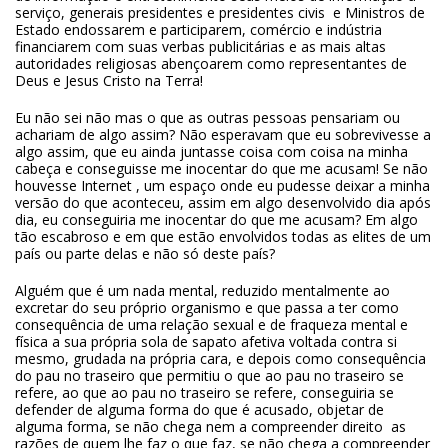
serviço, generais presidentes e presidentes civis e Ministros de
Estado endossarem e participarem, comércio e indústria
financiarem com suas verbas publicitárias e as mais altas
autoridades religiosas abençoarem como representantes de
Deus e Jesus Cristo na Terra!
Eu não sei não mas o que as outras pessoas pensariam ou
achariam de algo assim? Não esperavam que eu sobrevivesse a
algo assim, que eu ainda juntasse coisa com coisa na minha
cabeça e conseguisse me inocentar do que me acusam! Se não
houvesse Internet , um espaço onde eu pudesse deixar a minha
versão do que aconteceu, assim em algo desenvolvido dia após
dia, eu conseguiria me inocentar do que me acusam? Em algo
tão escabroso e em que estão envolvidos todas as elites de um
país ou parte delas e não só deste país?
Alguém que é um nada mental, reduzido mentalmente ao
excretar do seu próprio organismo e que passa a ter como
consequência de uma relação sexual e de fraqueza mental e
física a sua própria sola de sapato afetiva voltada contra si
mesmo, grudada na própria cara, e depois como consequência
do pau no traseiro que permitiu o que ao pau no traseiro se
refere, ao que ao pau no traseiro se refere, conseguiria se
defender de alguma forma do que é acusado, objetar de
alguma forma, se não chega nem a compreender direito as
razões de quem lhe faz o que faz, se não chega a compreender